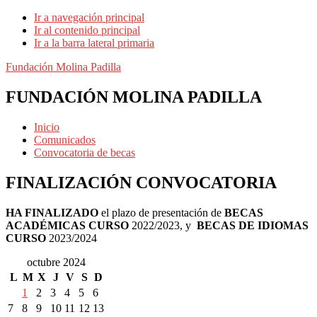
Ir a navegación principal
Ir al contenido principal
Ir a la barra lateral primaria
Fundación Molina Padilla
FUNDACIÓN MOLINA PADILLA
Inicio
Comunicados
Convocatoria de becas
FINALIZACIÓN CONVOCATORIA
HA FINALIZADO
el plazo de presentación de
BECAS
ACADÉMICAS CURSO
2022/2023, y
BECAS DE IDIOMAS
CURSO
2023/2024
Barra
octubre 2024
L
M
X
J
V
S
D
lateral
1
2
3
4
5
6
primaria
7
8
9
10
11
12
13