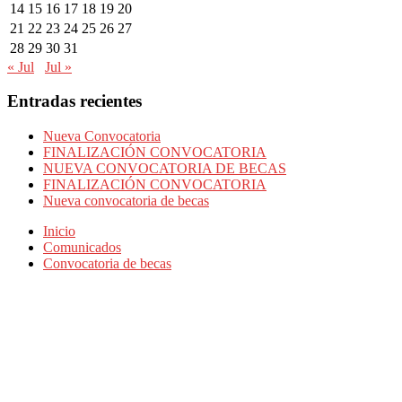
14
15
16
17
18
19
20
21
22
23
24
25
26
27
28
29
30
31
« Jul
Jul »
Entradas recientes
Nueva Convocatoria
FINALIZACIÓN CONVOCATORIA
NUEVA CONVOCATORIA DE BECAS
FINALIZACIÓN CONVOCATORIA
Nueva convocatoria de becas
Inicio
Comunicados
Convocatoria de becas